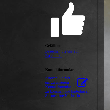
Gefällt mir
Besuchen Sie uns auf
Facebook!
Kontaktformular
Klicken Sie hier
um zu unserem
Kon­takt­for­mu­lar
zu kommen und hinterlassen
Sie uns eine Nachricht