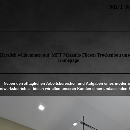
MFT Me
Herzlich willkommen auf MFT Mezzullo Fliesen Trockenbau uns
Homepage
Neben den alltäglichen Arbeitsbereichen und Aufgaben eines modern
dwerksbetriebes, bieten wir allen unseren Kunden einen umfassenden S