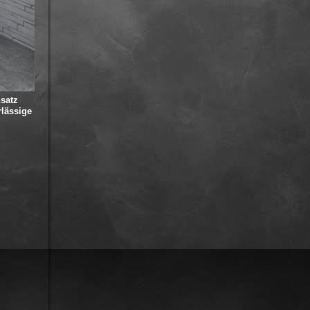
satz
rlässige