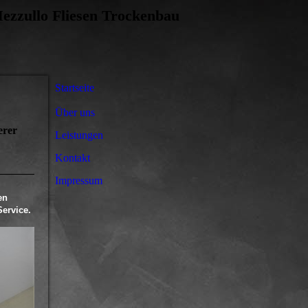
zzullo Fliesen Trockenbau
Startseite
Über uns
erer
Leistungen
Kontakt
Impressum
en
ervice.